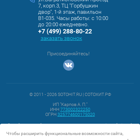
7, корп.3, ТЦ "Горбушкин
двор", 1-й этаж, павильон
B1-035. Часы работы: с 10:00
до 20:00 ежедневно.
+7 (499) 288-80-22
заказать звонок
Присоединяйтесь!
© 2011 - 2026 SOTOHIT.RU | СОТОХИТ.РФ
ИП "Карпов А. П."
ИНН
773002322250
ОГРН
325774600175020
Данный интернет-сайт ни при каких условиях не является публичной офертой,
которая определяется положениями Статьи 437 п.2 Гражданского кодекса
Чтобы расширить функциональные возможности сайта,
РФ.